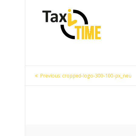
Beitragsnavigation
Previous
Previous:
cropped-logo-300-100-px_neu
post: