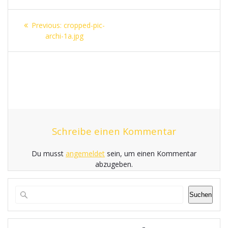
Beitragsnavigation
Previous
Previous:
cropped-pic-
post:
archi-1a.jpg
Schreibe einen Kommentar
Du musst
angemeldet
sein, um einen Kommentar
abzugeben.
Suchen