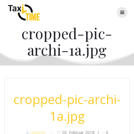
Skip
to
content
cropped-pic-
archi-1a.jpg
cropped-pic-archi-
1a.jpg
taxitime
20. Februar 2018
|
0