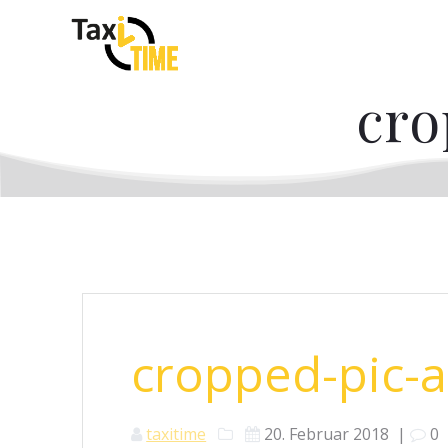
Skip
to
content
cro
cropped-pic-a
taxitime
20. Februar 2018
|
0