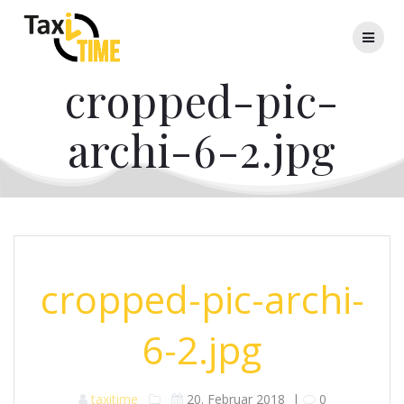
Skip
to
content
cropped-pic-
archi-6-2.jpg
cropped-pic-archi-
6-2.jpg
taxitime
20. Februar 2018
|
0