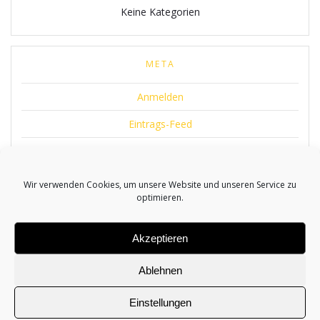
Keine Kategorien
META
Anmelden
Eintrags-Feed
Kommentar-Feed
WordPress.org
Wir verwenden Cookies, um unsere Website und unseren Service zu
optimieren.
Akzeptieren
Ablehnen
© 2026 TaxiTime
Einstellungen
Erstellt durch
Kant-IT Solutions