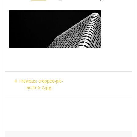
Beitragsnavigation
Previous
Previous:
cropped-pic-
post:
archi-6-2.jpg